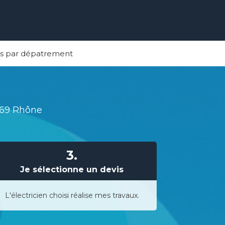
ns par dépatrement
e 69 Rhône
3.
Je sélectionne un devis
L'électricien choisi réalise mes travaux.