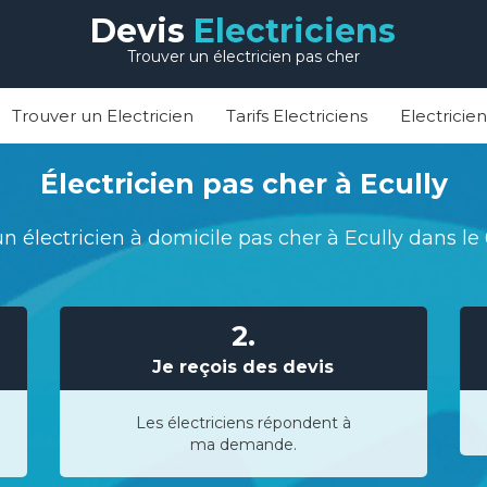
Devis
Electriciens
Trouver un électricien pas cher
Trouver un Electricien
Tarifs Electriciens
Electricie
Électricien pas cher à Ecully
n électricien à domicile pas cher à Ecully dans l
2.
Je reçois des devis
Les électriciens répondent à
ma demande.