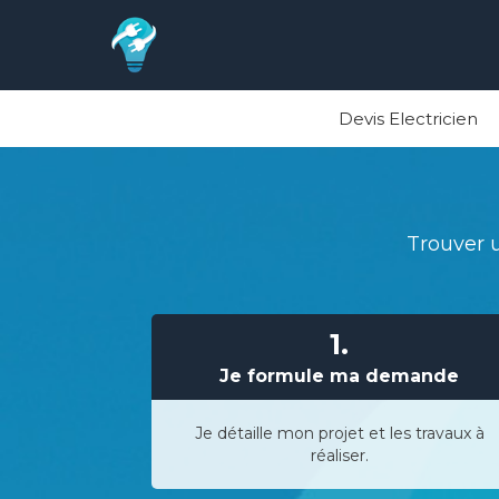
Devis Electricien
Trouver u
1.
Je formule ma demande
Je détaille mon projet et les travaux à
réaliser.