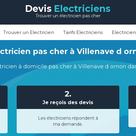
Devis
Electriciens
Trouver un électricien pas cher
Trouver un Electricien
Tarifs Electriciens
Electricie
ctricien pas cher à Villenave d o
tricien à domicile pas cher à Villenave d ornon da
2.
Je reçois des devis
Les électriciens répondent à
ma demande.