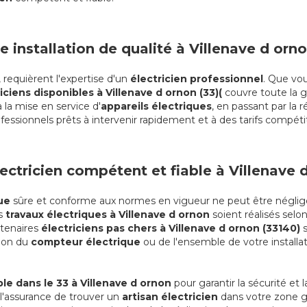
e installation de qualité à Villenave d orn
requièrent l'expertise d'un
électricien professionnel
. Que vou
iciens disponibles à Villenave d ornon (33)(
couvre toute la 
 la mise en service d'
appareils électriques
, en passant par la 
fessionnels prêts à intervenir rapidement et à des tarifs compétit
ectricien compétent et fiable à Villenave 
que
sûre et conforme aux normes en vigueur ne peut être négligé
os
travaux électriques à Villenave d ornon
soient réalisés selo
rtenaires
électriciens pas chers à Villenave d ornon (33140)
tion du
compteur électrique
ou de l'ensemble de votre installa
le dans le 33 à Villenave d ornon
pour garantir la sécurité et l
z l'assurance de trouver un
artisan électricien
dans votre zone gé