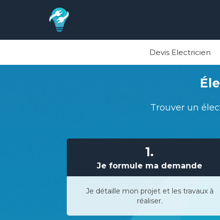
Devis Electricien
Éle
Trouver un élec
1.
Je formule ma demande
Je détaille mon projet et les travaux à
réaliser.