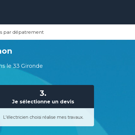
ns par dépatrement
rnon
ns le 33 Gironde
3.
Je sélectionne un devis
L'électricien choisi réalise mes travaux.