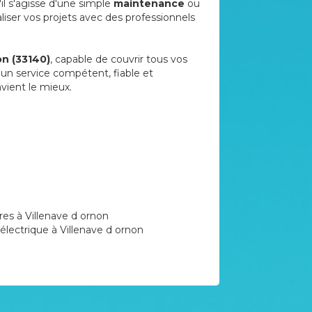
il s'agisse d'une simple
maintenance
ou
iser vos projets avec des professionnels
on (33140)
, capable de couvrir tous vos
t un service compétent, fiable et
nvient le mieux.
ires à Villenave d ornon
électrique à Villenave d ornon