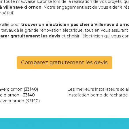
oute mauvaise surprise lors de la réalisation de vos projets, qu'
à Villenave d ornon
. Notre engagement est de vous aider à réal
pétitif.
 allié pour
trouver un électricien pas cher à Villenave d orn
s travaux à la grande rénovation électrique, tout en vous assuran
rer gratuitement les devis
et choisir l'électricien qui vous co
Comparez gratuitement les devis
ave d ornon (33140)
Les meilleurs installateurs sola
ve d ornon - 33140
Installation borne de recharge 
enave d ornon (33140)